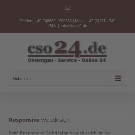
Zum
E-
Inhalt
Mail
springen
Telefon: +49 (0)8669 - 900583 | Mobil: +49 (0)171 - 749
7689
|
info@cso24.de
Gehe zu ...
Responsive
Webdesign
Beim
Responsive Webdesign
handelt es ich um die