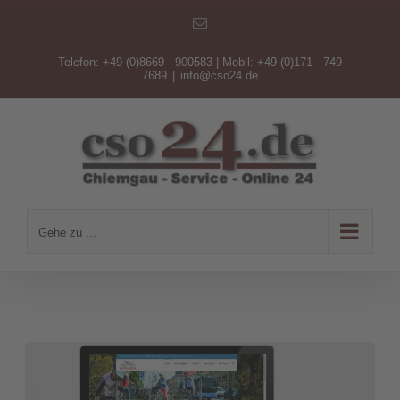
Zum
E-
Inhalt
Mail
springen
Telefon: +49 (0)8669 - 900583 | Mobil: +49 (0)171 - 749
7689
|
info@cso24.de
Gehe zu ...