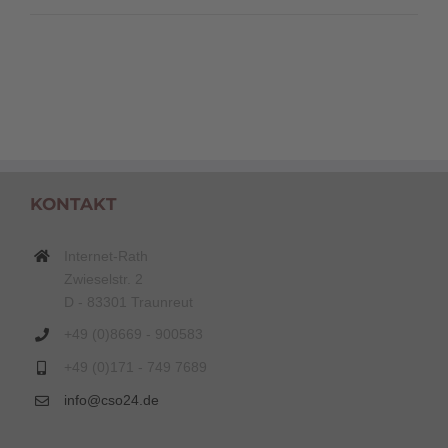
KONTAKT
Internet-Rath
Zwieselstr. 2
D - 83301 Traunreut
+49 (0)8669 - 900583
+49 (0)171 - 749 7689
info@cso24.de