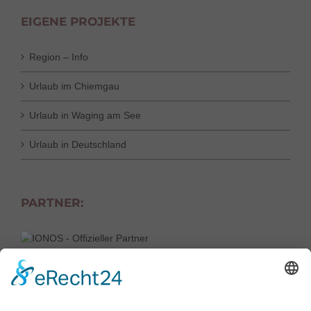
EIGENE PROJEKTE
Region – Info
Urlaub im Chiemgau
Urlaub in Waging am See
Urlaub in Deutschland
PARTNER: